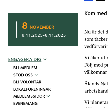
Kom med p
8
NOVEMBER
Nu är det d
8
8.11.2025
-
8.11.2025
som täcker 
vedförvarin
8.11
-
8.11
Vi åker ut 
ENGAGERA DIG
Följ med p
BLI MEDLEM
välkomnar 
STÖD OSS
Ålands Nat
BLI VOLONTÄR
LOKALFÖRENINGAR
arbetshand
MEDLEMSSIDOR
Vi planerar
EVENEMANG