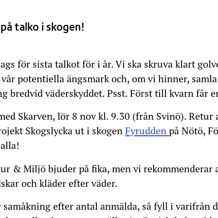
å talko i skogen!
ags för sista talkot för i år. Vi ska skruva klart go
vår potentiella ängsmark och, om vi hinner, samla 
NOVEMBER
g bredvid väderskyddet. Psst. Först till kvarn får en
.2025
.2025
med Skarven, lör 8 nov kl. 9.30 (från Svinö). Retur 
rojekt Skogslycka ut i skogen
Fyrudden
på Nötö, F
alla!
ur & Miljö bjuder på fika, men vi rekommenderar al
skar och kläder efter väder.
 samåkning efter antal anmälda, så fyll i varifrån 