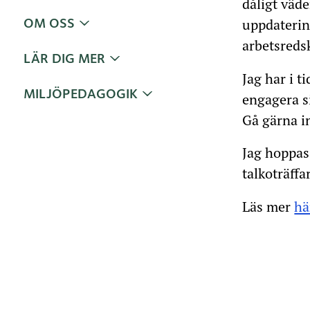
dåligt väd
uppdaterin
OM OSS
arbetsreds
LÄR DIG MER
Jag har i t
MILJÖPEDAGOGIK
engagera si
Gå gärna in
Jag hoppas
talkoträffar
Läs mer
hä
Taggar