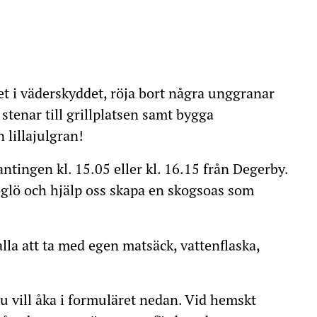
lvet i väderskyddet, röja bort några unggranar
stenar till grillplatsen samt bygga
 lillajulgran!
antingen kl. 15.05 eller kl. 16.15 från Degerby.
öglö och hjälp oss skapa en skogsoas som
la att ta med egen matsäck, vattenflaska,
du vill åka i formuläret nedan. Vid hemskt