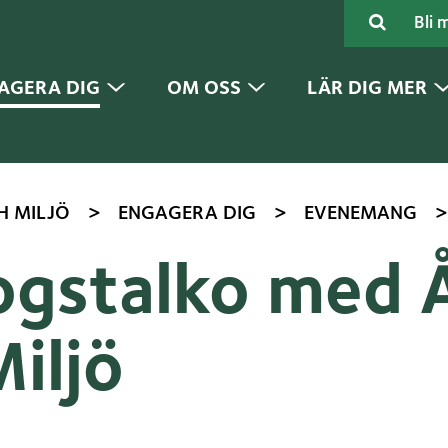
Sök
Bli 
AGERA DIG
OM OSS
LÄR DIG MER
>
>
>
H MILJÖ
ENGAGERA DIG
EVENEMANG
ogstalko med 
iljö
enna sida
acebook
 på Twitter