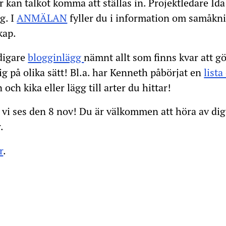
er kan talkot komma att ställas in. Projektledare 
g. I
ANMÄLAN
fyller du i information om samåkn
kap.
idigare
blogginlägg
nämnt allt som finns kvar att gö
g på olika sätt! Bl.a. har Kenneth påbörjat en
lista
 och kika eller lägg till arter du hittar!
 vi ses den 8 nov! Du är välkommen att höra av di
.
r
.