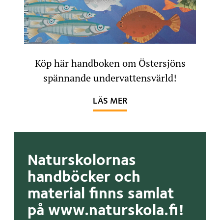
Köp här handboken om Östersjöns
spännande undervattensvärld!
OM RURIK RÄKAS UPPT
LÄS MER
Naturskolornas
handböcker och
material finns samlat
på www.naturskola.fi!