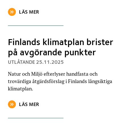
LÄS MER
OM ARTIKELN: NATUR OCH MILJÖ EFTERLYSER HÅLL
Finlands klimatplan brister
på avgörande punkter
, PUBLICERAT:
UTLÅTANDE
25.11.2025
Natur och Miljö efterlyser handfasta och
trovärdiga åtgärdsförslag i Finlands långsiktiga
klimatplan.
LÄS MER
OM ARTIKELN: FINLANDS KLIMATPLAN BRISTER PÅ