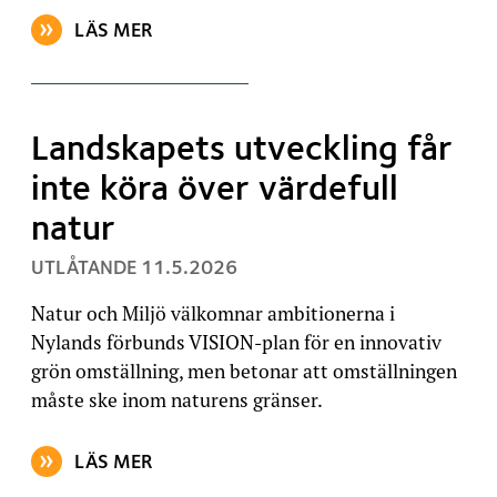
LÄS MER
OM ARTIKELN: OTILLRÄCKLIGT ATT AVSKAFFA GÖD
Landskapets utveckling får
inte köra över värdefull
natur
, PUBLICERAT:
UTLÅTANDE
11.5.2026
Natur och Miljö välkomnar ambitionerna i
Nylands förbunds VISION-plan för en innovativ
grön omställning, men betonar att omställningen
måste ske inom naturens gränser.
LÄS MER
OM ARTIKELN: LANDSKAPETS UTVECKLING FÅR INTE