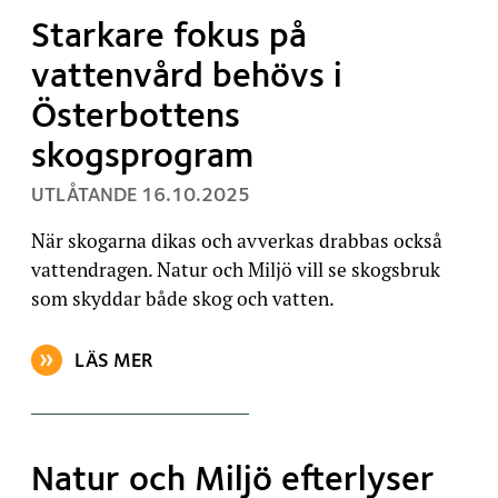
Starkare fokus på
vattenvård behövs i
Österbottens
skogsprogram
, PUBLICERAT:
UTLÅTANDE
16.10.2025
När skogarna dikas och avverkas drabbas också
vattendragen. Natur och Miljö vill se skogsbruk
som skyddar både skog och vatten.
LÄS MER
OM ARTIKELN: STARKARE FOKUS PÅ VATTENVÅRD 
Natur och Miljö efterlyser