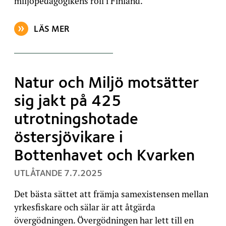
miljöpedagogikens roll i Finland.
LÄS MER
OM ARTIKELN: UTLÅTANDE OM KLIMATPLANEN PÅ M
Natur och Miljö motsätter
sig jakt på 425
utrotningshotade
östersjövikare i
Bottenhavet och Kvarken
, PUBLICERAT:
UTLÅTANDE
7.7.2025
Det bästa sättet att främja samexistensen mellan
yrkesfiskare och sälar är att åtgärda
övergödningen. Övergödningen har lett till en