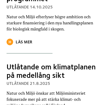
, PUBLICERAT:
UTLÅTANDE
14.10.2025
Natur och Miljö efterlyser högre ambition och
starkare finansiering i den nya handlingsplanen
för biologisk mångfald i skogen.
LÄS MER
OM ARTIKELN: NATUR OCH MILJÖ KRÄVER MER FIN
Utlåtande om klimatplanen
på medellång sikt
, PUBLICERAT:
UTLÅTANDE
21.8.2025
Natur och Miljö önskar att Miljöministeriet
fokuserade mer på att stärka klimat- och