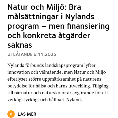
Natur och Miljö: Bra
målsättningar i Nylands
program – men finansiering
och konkreta åtgärder
saknas
, PUBLICERAT:
UTLÅTANDE
6.11.2025
Nylands förbunds landskapsprogram lyfter
innovation och välmående, men Natur och Miljö
efterlyser större uppmärksamhet på naturens
betydelse för hälsa och barns utveckling. Tillgång
till närnatur och naturskolor är avgörande för ett
verkligt lyckligt och hållbart Nyland.
LÄS MER
OM ARTIKELN: NATUR OCH MILJÖ: BRA MÅLSÄTTNI