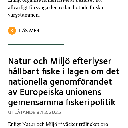
allvarligt försvaga den redan hotade finska
vargstammen.
LÄS MER
OM ARTIKELN: NATUR OCH MILJÖ MOTSÄTTER SIG R
Natur och Miljö efterlyser
hållbart fiske i lagen om det
nationella genomförandet
av Europeiska unionens
gemensamma fiskeripolitik
, PUBLICERAT:
UTLÅTANDE
8.12.2025
Enligt Natur och Miljö rf väcker trålfisket oro.