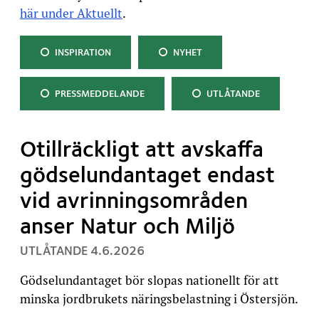
här under Aktuellt
.
KATEGORI:
KATEGORI:
INSPIRATION
NYHET
KATEGORI:
KATEGORI:
PRESSMEDDELANDE
UTLÅTANDE
Otillräckligt att avskaffa
gödselundantaget endast
vid avrinningsområden
anser Natur och Miljö
, PUBLICERAT:
UTLÅTANDE
4.6.2026
Gödselundantaget bör slopas nationellt för att
minska jordbrukets näringsbelastning i Östersjön.