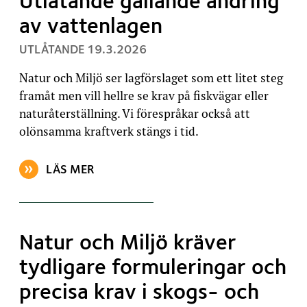
Utlåtande gällande ändring
av vattenlagen
, PUBLICERAT:
UTLÅTANDE
19.3.2026
Natur och Miljö ser lagförslaget som ett litet steg
framåt men vill hellre se krav på fiskvägar eller
naturåterställning. Vi förespråkar också att
olönsamma kraftverk stängs i tid.
LÄS MER
OM ARTIKELN: UTLÅTANDE GÄLLANDE ÄNDRING AV 
Natur och Miljö kräver
tydligare formuleringar och
precisa krav i skogs- och