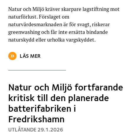
Natur och Miljö kräver skarpare lagstiftning mot
naturförlust. Förslaget om
naturvärdesmarknaden är för svagt, riskerar
greenwashing och får inte ersätta bindande
naturskydd eller urholka vargskyddet.
LÄS MER
OM ARTIKELN: NATURVÄRDEN KRÄVER TYDLIGA SPE
Natur och Miljö fortfarande
kritisk till den planerade
batterifabriken i
Fredrikshamn
, PUBLICERAT:
UTLÅTANDE
29.1.2026