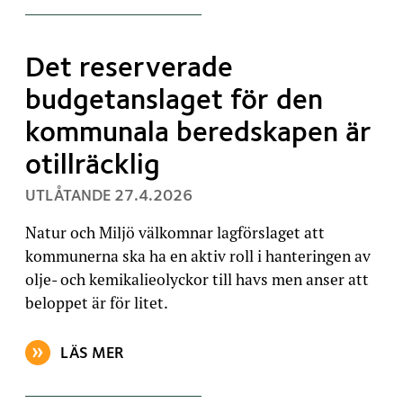
Det reserverade
budgetanslaget för den
kommunala beredskapen är
otillräcklig
, PUBLICERAT:
UTLÅTANDE
27.4.2026
Natur och Miljö välkomnar lagförslaget att
kommunerna ska ha en aktiv roll i hanteringen av
olje- och kemikalieolyckor till havs men anser att
beloppet är för litet.
LÄS MER
OM ARTIKELN: DET RESERVERADE BUDGETANSLAGET