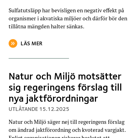
Sulfatutsläpp har bevisligen en negativ effekt på
organismer i akvatiska miljöer och därför bör den
tillåtna mängden halter sänkas.
LÄS MER
OM ARTIKELN: NATUR OCH MILJÖ FORTFARANDE KRIT
Natur och Miljö motsätter
sig regeringens förslag till
nya jaktförordningar
, PUBLICERAT:
UTLÅTANDE
15.12.2025
Natur och Miljö säger nej till regeringens förslag
om ändrad jaktförordning och kvoterad vargjakt.
Enligt organisationen riskerar beslutet att