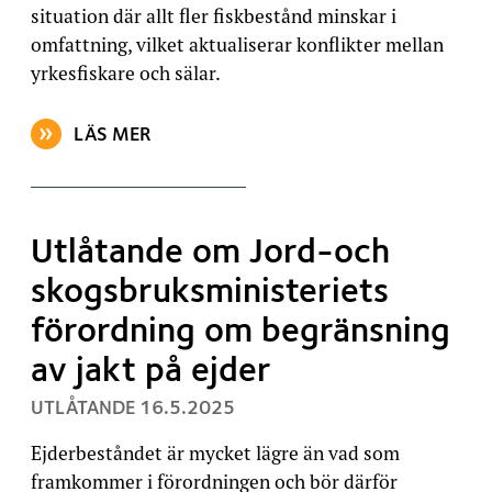
situation där allt fler fiskbestånd minskar i
omfattning, vilket aktualiserar konflikter mellan
yrkesfiskare och sälar.
LÄS MER
OM ARTIKELN: NATUR OCH MILJÖ MOTSÄTTER SIG 
Utlåtande om Jord-och
skogsbruksministeriets
förordning om begränsning
av jakt på ejder
, PUBLICERAT:
UTLÅTANDE
16.5.2025
Ejderbeståndet är mycket lägre än vad som
framkommer i förordningen och bör därför