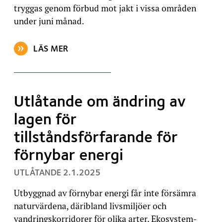
tryggas genom förbud mot jakt i vissa områden
under juni månad.
LÄS MER
OM ARTIKELN: UTLÅTANDE OM JORD-OCH SKOGSBRU
Utlåtande om ändring av
lagen för
tillståndsförfarande för
förnybar energi
, PUBLICERAT:
UTLÅTANDE
2.1.2025
Utbyggnad av förnybar energi får inte försämra
naturvärdena, däribland livsmiljöer och
vandringskorridorer för olika arter. Ekosystem-