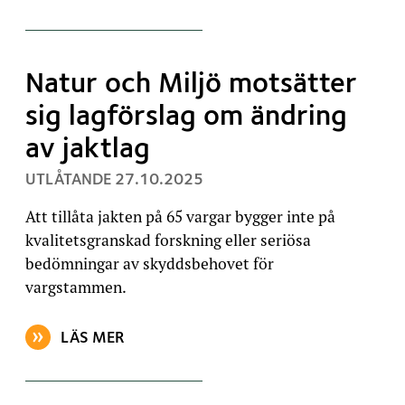
Natur och Miljö motsätter
sig lagförslag om ändring
av jaktlag
, PUBLICERAT:
UTLÅTANDE
27.10.2025
Att tillåta jakten på 65 vargar bygger inte på
kvalitetsgranskad forskning eller seriösa
bedömningar av skyddsbehovet för
vargstammen.
LÄS MER
OM ARTIKELN: NATUR OCH MILJÖ MOTSÄTTER SIG 