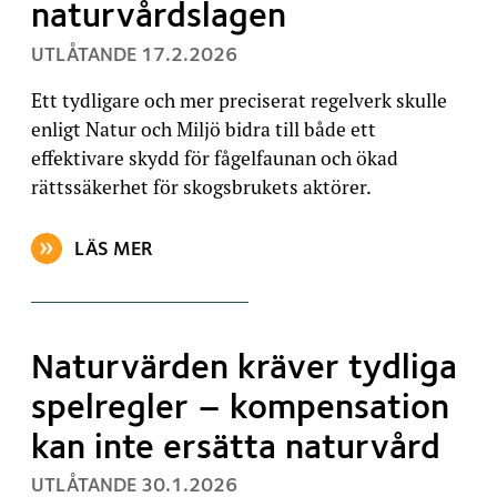
naturvårdslagen
, PUBLICERAT:
UTLÅTANDE
17.2.2026
Ett tydligare och mer preciserat regelverk skulle
enligt Natur och Miljö bidra till både ett
effektivare skydd för fågelfaunan och ökad
rättssäkerhet för skogsbrukets aktörer.
LÄS MER
OM ARTIKELN: NATUR OCH MILJÖ KRÄVER TYDLIGA
Naturvärden kräver tydliga
spelregler – kompensation
kan inte ersätta naturvård
, PUBLICERAT:
UTLÅTANDE
30.1.2026