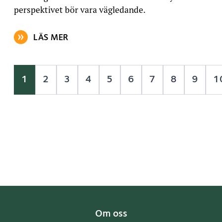
perspektivet bör vara vägledande.
LÄS MER
OM ARTIKELN: UTLÅTANDE OM ÄNDRING AV LAGEN 
1
2
3
4
5
6
7
8
9
1
Om oss