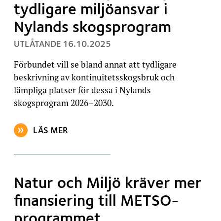
tydligare miljöansvar i
Nylands skogsprogram
, PUBLICERAT:
UTLÅTANDE
16.10.2025
Förbundet vill se bland annat att tydligare
beskrivning av kontinuitetsskogsbruk och
lämpliga platser för dessa i Nylands
skogsprogram 2026–2030.
LÄS MER
OM ARTIKELN: NATUR OCH MILJÖ EFTERLYSER TYD
Natur och Miljö kräver mer
finansiering till METSO-
programmet