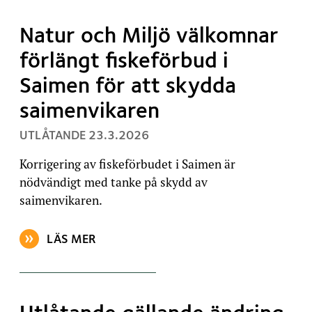
Natur och Miljö välkomnar
förlängt fiskeförbud i
Saimen för att skydda
saimenvikaren
, PUBLICERAT:
UTLÅTANDE
23.3.2026
Korrigering av fiskeförbudet i Saimen är
nödvändigt med tanke på skydd av
saimenvikaren.
LÄS MER
OM ARTIKELN: NATUR OCH MILJÖ VÄLKOMNAR FÖRL