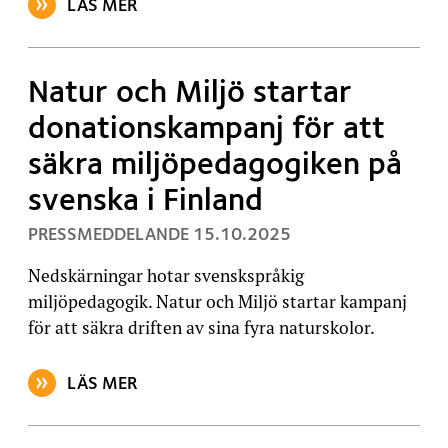
LÄS MER
OM ARTIKELN: JONAS HEIKKILÄ NY VERKSAMHETSLE
Natur och Miljö startar
donationskampanj för att
säkra miljöpedagogiken på
svenska i Finland
, PUBLICERAT:
PRESSMEDDELANDE
15.10.2025
Nedskärningar hotar svenskspråkig
miljöpedagogik. Natur och Miljö startar kampanj
för att säkra driften av sina fyra naturskolor.
LÄS MER
OM ARTIKELN: NATUR OCH MILJÖ STARTAR DONATI