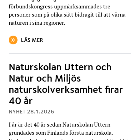
förbundskongress uppmärksammades tre
personer som på olika sätt bidragit till att värna
naturen i sina regioner.
LÄS MER
OM ARTIKELN: TRE MOTTOG FÖRTJÄNSTTECKEN UN
Naturskolan Uttern och
Natur och Miljös
naturskolverksamhet firar
40 år
, PUBLICERAT:
NYHET
28.1.2026
I år är det 40 år sedan Naturskolan Uttern
grundades som Finlands första naturskola.