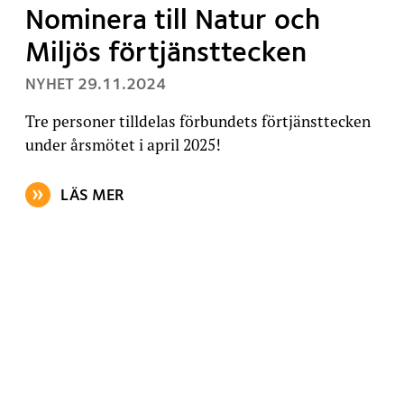
Nominera till Natur och
Miljös förtjänsttecken
, PUBLICERAT:
NYHET
29.11.2024
Tre personer tilldelas förbundets förtjänsttecken
under årsmötet i april 2025!
LÄS MER
OM ARTIKELN: NOMINERA TILL NATUR OCH MILJÖS