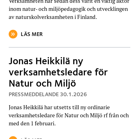
Verksamheten har sedan dess varit en viktig aktör
inom natur- och miljöpedagogik och utvecklingen
av naturskolverksamheten i Finland.
LÄS MER
OM ARTIKELN: NATURSKOLAN UTTERN OCH NATUR O
Jonas Heikkilä ny
verksamhetsledare för
Natur och Miljö
, PUBLICERAT:
PRESSMEDDELANDE
30.1.2026
Jonas Heikkilä har utsetts till ny ordinarie
verksamhetsledare för Natur och Miljö rf från och
med den 1 februari.