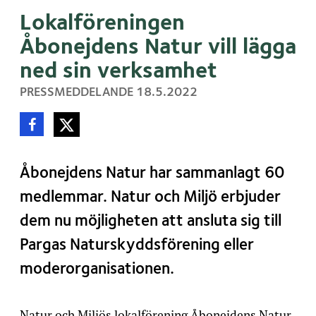
Lokalföreningen
Åbonejdens Natur vill lägga
ned sin verksamhet
, PUBLICERAT:
PRESSMEDDELANDE
18.5.2022
Dela denna sida
Dela på Facebook
Dela på Twitter
Åbonejdens Natur har sammanlagt 60
medlemmar. Natur och Miljö erbjuder
dem nu möjligheten att ansluta sig till
Pargas Naturskyddsförening eller
moderorganisationen.
Natur och Miljös lokalförening Åbonejdens Natur