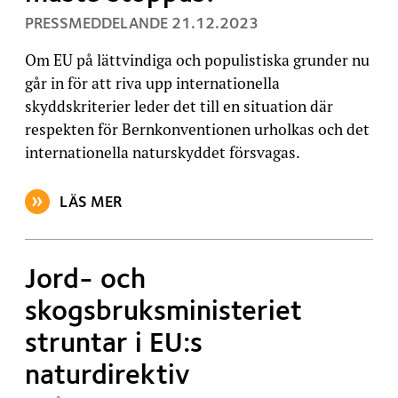
, PUBLICERAT:
PRESSMEDDELANDE
21.12.2023
Om EU på lättvindiga och populistiska grunder nu
går in för att riva upp internationella
skyddskriterier leder det till en situation där
respekten för Bernkonventionen urholkas och det
internationella naturskyddet försvagas.
LÄS MER
OM ARTIKELN: EU:S ALARMERANDE PLANER PÅ ATT
Jord- och
skogsbruksministeriet
struntar i EU:s
naturdirektiv