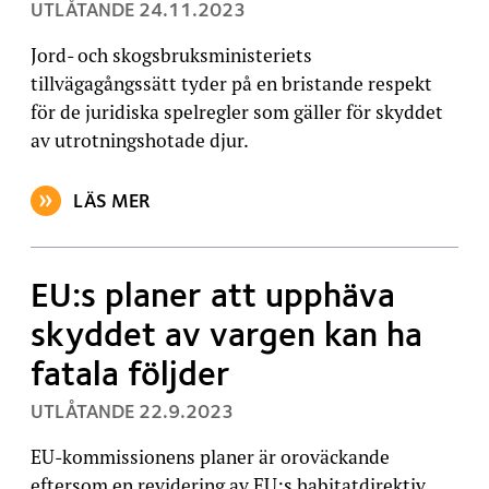
, PUBLICERAT:
UTLÅTANDE
24.11.2023
Jord- och skogsbruksministeriets
tillvägagångssätt tyder på en bristande respekt
för de juridiska spelregler som gäller för skyddet
av utrotningshotade djur.
LÄS MER
OM ARTIKELN: JORD- OCH SKOGSBRUKSMINISTERIET
EU:s planer att upphäva
skyddet av vargen kan ha
fatala följder
, PUBLICERAT:
UTLÅTANDE
22.9.2023
EU-kommissionens planer är oroväckande
eftersom en revidering av EU:s habitatdirektiv