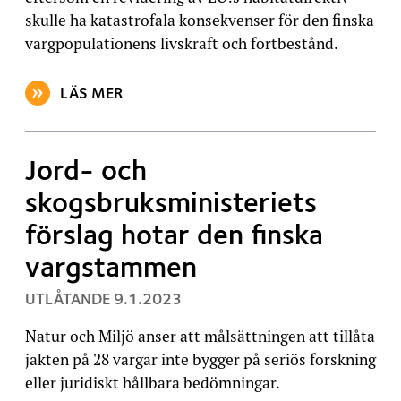
skulle ha katastrofala konsekvenser för den finska
vargpopulationens livskraft och fortbestånd.
LÄS MER
OM ARTIKELN: EU:S PLANER ATT UPPHÄVA SKYDDET 
Jord- och
skogsbruksministeriets
förslag hotar den finska
vargstammen
, PUBLICERAT:
UTLÅTANDE
9.1.2023
Natur och Miljö anser att målsättningen att tillåta
jakten på 28 vargar inte bygger på seriös forskning
eller juridiskt hållbara bedömningar.