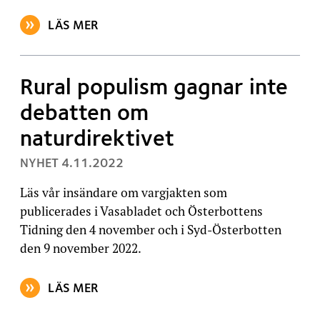
LÄS MER
OM ARTIKELN: JORD- OCH SKOGSBRUKSMINISTERIE
Rural populism gagnar inte
debatten om
naturdirektivet
, PUBLICERAT:
NYHET
4.11.2022
Läs vår insändare om vargjakten som
publicerades i Vasabladet och Österbottens
Tidning den 4 november och i Syd-Österbotten
den 9 november 2022.
LÄS MER
OM ARTIKELN: RURAL POPULISM GAGNAR INTE DEB