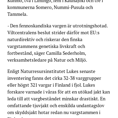
Kuhmo, två i Limingo, fem i Kauhajoki och tre i
kommunerna Somero, Nummi-Pusula och
Tammela.
- Den fennoskandiska vargen är utrotningshotad.
Viltcentralens beslut strider därför mot EU:s
naturdirektiv och riskerar den finska
vargstammens genetiska livskraft och
fortbestånd, säger Camilla Sederholm,
verksamhetsledare på Natur och Miljö.
Enligt Naturresursinstitutet Lukes senaste
inventering fanns det cirka 32-38 varggrupper
eller högst 321 vargar i Finland i fjol. Lukes
forskare varnade i våras för att en utökad jakt kan
leda till att vargbeståndet minskar drastiskt. En
omfattande tjuvjakt och enskilda undantagslov
om skyddsjakt hotar redan nu vargstammen i