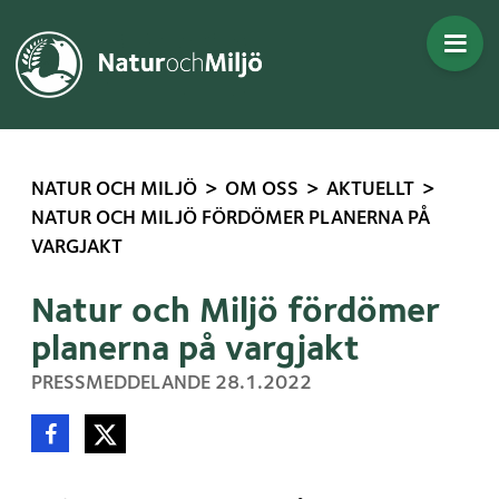
Gå direkt till innehållet
>
>
>
NATUR OCH MILJÖ
OM OSS
AKTUELLT
NATUR OCH MILJÖ FÖRDÖMER PLANERNA PÅ
VARGJAKT
Natur och Miljö fördömer
planerna på vargjakt
, PUBLICERAT:
PRESSMEDDELANDE
28.1.2022
Dela denna sida
Dela på Facebook
Dela på Twitter