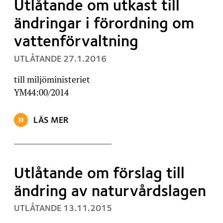
Utlåtande om utkast till
ändringar i förordning om
vattenförvaltning
, PUBLICERAT:
UTLÅTANDE
27.1.2016
till miljöministeriet
YM44:00/2014
LÄS MER
OM ARTIKELN: UTLÅTANDE OM UTKAST TILL ÄNDRI
Utlåtande om förslag till
ändring av naturvårdslagen
, PUBLICERAT:
UTLÅTANDE
13.11.2015