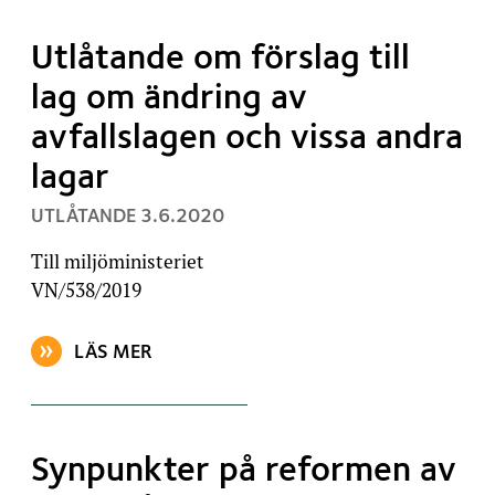
Utlåtande om förslag till
lag om ändring av
avfallslagen och vissa andra
lagar
, PUBLICERAT:
UTLÅTANDE
3.6.2020
Till miljöministeriet
VN/538/2019
LÄS MER
OM ARTIKELN: UTLÅTANDE OM FÖRSLAG TILL LAG 
Synpunkter på reformen av