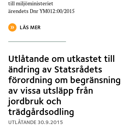
till miljöministeriet
ärendets Dnr YM012:00/2015
LÄS MER
OM ARTIKELN: UTLÅTANDE OM FÖRSLAG TILL ÄNDR
Utlåtande om utkastet till
ändring av Statsrådets
förordning om begränsning
av vissa utsläpp från
jordbruk och
trädgårdsodling
, PUBLICERAT:
UTLÅTANDE
30.9.2015