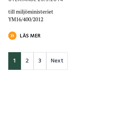
till miljöministeriet
YM16/400/2012
LÄS MER
OM ARTIKELN: UTLÅTANDE OM FÖRSLAG TILL ÄNDR
1
2
3
Next