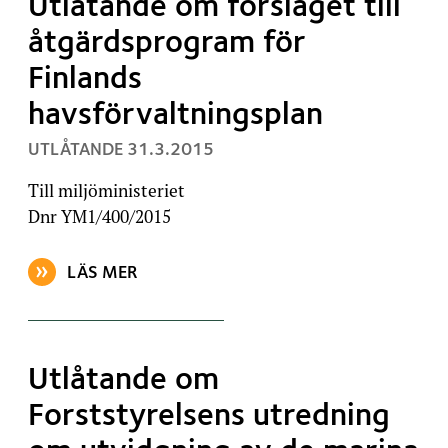
Utlåtande om förslaget till
åtgärdsprogram för
Finlands
havsförvaltningsplan
, PUBLICERAT:
UTLÅTANDE
31.3.2015
Till miljöministeriet
Dnr YM1/400/2015
LÄS MER
OM ARTIKELN: UTLÅTANDE OM FÖRSLAGET TILL Å
Utlåtande om
Forststyrelsens utredning