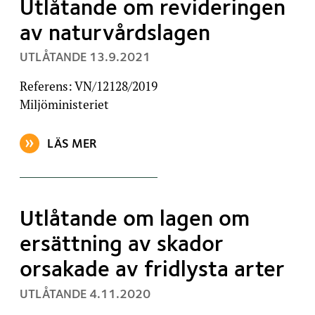
Utlåtande om revideringen
av naturvårdslagen
, PUBLICERAT:
UTLÅTANDE
13.9.2021
Referens: VN/12128/2019
Miljöministeriet
LÄS MER
OM ARTIKELN: UTLÅTANDE OM REVIDERINGEN AV N
Utlåtande om lagen om
ersättning av skador
orsakade av fridlysta arter
, PUBLICERAT:
UTLÅTANDE
4.11.2020