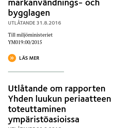
markanvändnings- och
bygglagen
, PUBLICERAT:
UTLÅTANDE
31.8.2016
Till miljöministeriet
YM019:00/2015
LÄS MER
OM ARTIKELN: UTLÅTANDE OM UTKAST (21.6.2016)
Utlåtande om rapporten
Yhden luukun periaatteen
toteuttaminen
ympäristöasioissa