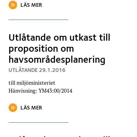
LÄS MER
OM ARTIKELN: UTLÅTANDE OM UTKAST TILL PROPO
Utlåtande om utkast till
proposition om
havsområdesplanering
, PUBLICERAT:
UTLÅTANDE
29.1.2016
till miljöministeriet
Hänvisning: YM43:00/2014
LÄS MER
OM ARTIKELN: UTLÅTANDE OM UTKAST TILL PROP