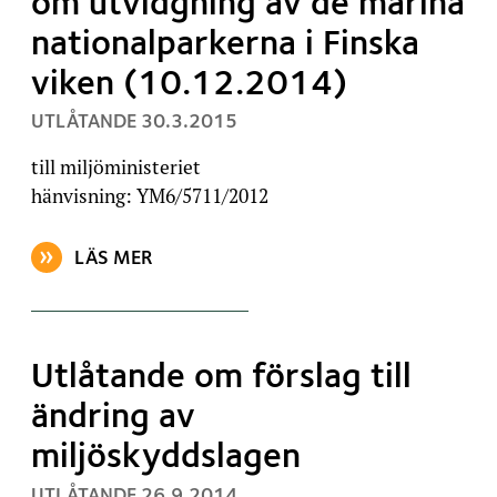
om utvidgning av de marina
nationalparkerna i Finska
viken (10.12.2014)
, PUBLICERAT:
UTLÅTANDE
30.3.2015
till miljöministeriet
hänvisning: YM6/5711/2012
LÄS MER
OM ARTIKELN: UTLÅTANDE OM FORSTSTYRELSENS UT
Utlåtande om förslag till
ändring av
miljöskyddslagen
, PUBLICERAT:
UTLÅTANDE
26.9.2014