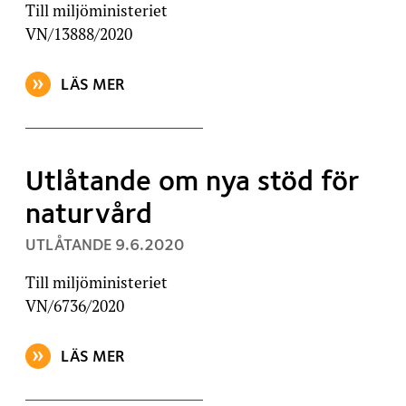
Till miljöministeriet
VN/13888/2020
LÄS MER
OM ARTIKELN: UTLÅTANDE OM LAGEN OM ERSÄTTNI
Utlåtande om nya stöd för
naturvård
, PUBLICERAT:
UTLÅTANDE
9.6.2020
Till miljöministeriet
VN/6736/2020
LÄS MER
OM ARTIKELN: UTLÅTANDE OM NYA STÖD FÖR NATU