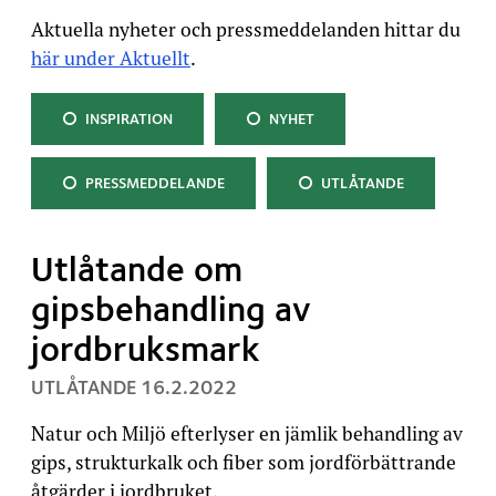
Aktuella nyheter och pressmeddelanden hittar du
här under Aktuellt
.
KATEGORI:
KATEGORI:
INSPIRATION
NYHET
KATEGORI:
KATEGORI:
PRESSMEDDELANDE
UTLÅTANDE
Utlåtande om
gipsbehandling av
jordbruksmark
, PUBLICERAT:
UTLÅTANDE
16.2.2022
Natur och Miljö efterlyser en jämlik behandling av
gips, strukturkalk och fiber som jordförbättrande
åtgärder i jordbruket.