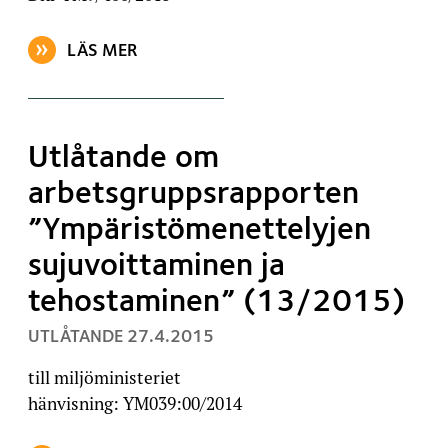
LÄS MER
OM ARTIKELN: UTLÅTANDE OM UTKAST TILL PROPO
Utlåtande om
arbetsgruppsrapporten
”Ympäristömenettelyjen
sujuvoittaminen ja
tehostaminen” (13/2015)
, PUBLICERAT:
UTLÅTANDE
27.4.2015
till miljöministeriet
hänvisning: YM039:00/2014