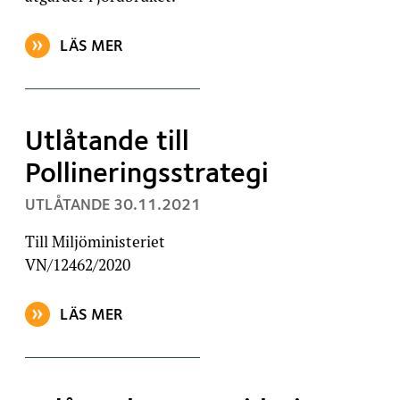
LÄS MER
OM ARTIKELN: UTLÅTANDE OM GIPSBEHANDLING A
Utlåtande till
Pollineringsstrategi
, PUBLICERAT:
UTLÅTANDE
30.11.2021
Till Miljöministeriet
VN/12462/2020
LÄS MER
OM ARTIKELN: UTLÅTANDE TILL POLLINERINGSSTRAT