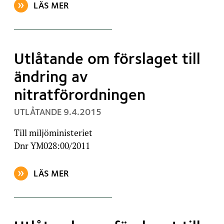
LÄS MER
OM ARTIKELN: UTLÅTANDE OM ARBETSGRUPPSRAPP
Utlåtande om förslaget till
ändring av
nitratförordningen
, PUBLICERAT:
UTLÅTANDE
9.4.2015
Till miljöministeriet
Dnr YM028:00/2011
LÄS MER
OM ARTIKELN: UTLÅTANDE OM FÖRSLAGET TILL ÄN