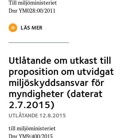
Till miljöministeriet
Dnr YM028:00/2011
LÄS MER
OM ARTIKELN: UTLÅTANDE OM UTKASTET TILL ÄND
Utlåtande om utkast till
proposition om utvidgat
miljöskyddsansvar för
myndigheter (daterat
2.7.2015)
, PUBLICERAT:
UTLÅTANDE
12.8.2015
till miljöministeriet
Dnr YM9/400/2015