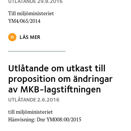
, PUBLICERAT:
UTLÅTANDE
29.8.2016
Till miljöministeriet
YM4/065/2014
LÄS MER
OM ARTIKELN: UTLÅTANDE OM RAPPORTEN YHDEN 
Utlåtande om utkast till
proposition om ändringar
av MKB-lagstiftningen
, PUBLICERAT:
UTLÅTANDE
2.6.2016
till miljöministeriet
Hänvisning: Dnr YM008:00/2015